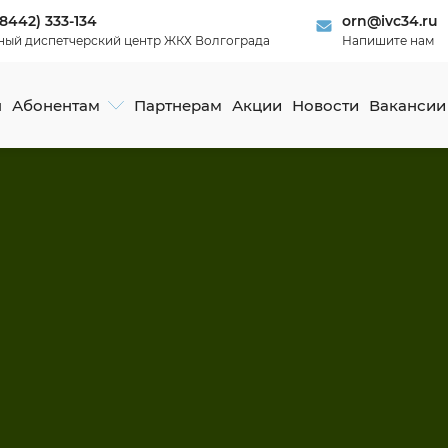
(8442) 333-134
orn@ivc34.ru
ный диспетчерский центр ЖКХ Волгограда
Напишите нам
я
Абонентам
Партнерам
Акции
Новости
Вакансии