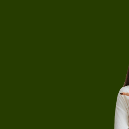
ный ответ?
ронную почту
оживания
Электронный адрес